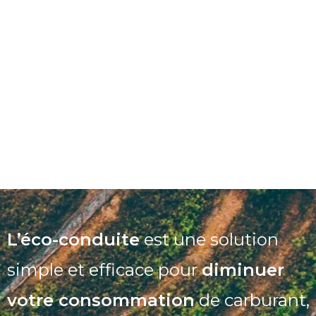
L’éco-conduite
est une solution
simple et efficace pour
diminuer
votre consommation
de carburant,