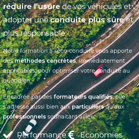
réduire l’usure
de vos véhicules et
adopter une
conduite plus sûre
et
plus responsable.
Notre formation à l’éco-conduite vous apporte
des
méthodes concrètes
, immédiatement
applicables, pour optimiser votre conduite au
quotidien.
Encadrée par des
formateurs qualifiés
, elle
s’adresse aussi bien aux
particuliers
qu’aux
professionnels
souhaitant allier :
Performance
Economies